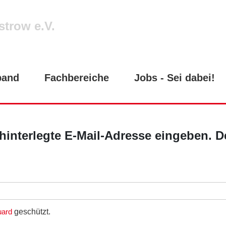
strow e.V.
band
Fachbereiche
Jobs - Sei dabei!
o hinterlegte E-Mail-Adresse eingeben.
geschützt.
uard