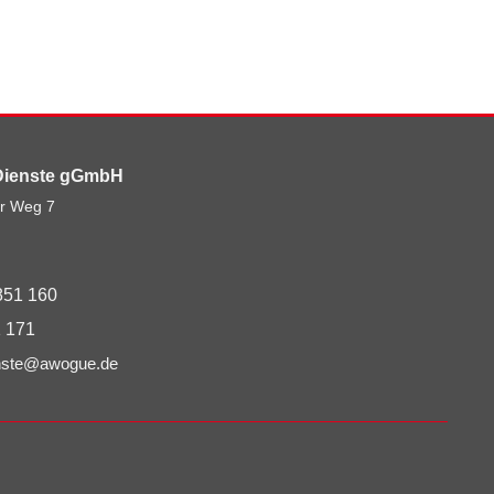
Dienste gGmbH
r Weg 7
851 160
 171
enste@awogue.de