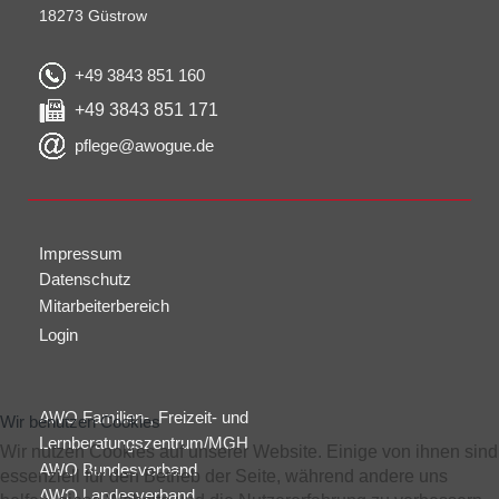
18273 Güstrow
+49 3843 851 160
+49 3843 851 171
pflege@awogue.de
Impressum
Datenschutz
Mitarbeiterbereich
Login
AWO Familien-, Freizeit- und
Wir benutzen Cookies
Lernberatungszentrum/MGH
Wir nutzen Cookies auf unserer Website. Einige von ihnen sind
AWO Bundesverband
essenziell für den Betrieb der Seite, während andere uns
AWO Landesverband