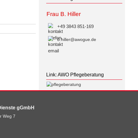
Frau B. Hiller
+49 3843 851-169
b.hiller@awogue.de
Link: AWO Pflegeberatung
Dienste gGmbH
r Weg 7