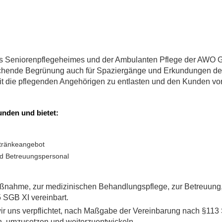
des Seniorenpflegeheimes und der Ambulanten Pflege der AWO G
echende Begrünung auch für Spaziergänge und Erkundungen der
keit die pflegenden Angehörigen zu entlasten und den Kunden v
unden und bietet:
etränkeangebot
nd Betreuungspersonal
nahme, zur medizinischen Behandlungspflege, zur Betreuung,
 SGB XI vereinbart.
 wir uns verpflichtet, nach Maßgabe der Vereinbarung nach §113
n, umzusetzen und weiterzuentwickeln.