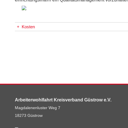
+
Kosten
Arbeiterwohlfahrt Kreisverband Güstrow e.V.
Magdalenenluster Weg 7
18273 Güstrow